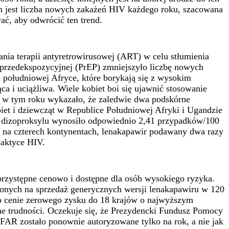
 jest liczba nowych zakażeń HIV każdego roku, szacowana
wać, aby odwrócić ten trend.
ia terapii antyretrowirusowej (ART) w celu stłumienia
i przedekspozycyjnej (PrEP) zmniejszyło liczbę nowych
i południowej Afryce, które borykają się z wysokim
 i uciążliwa. Wiele kobiet boi się ujawnić stosowanie
e w tym roku wykazało, że zaledwie dwa podskórne
iet i dziewcząt w Republice Południowej Afryki i Ugandzie
u dizoproksylu wynosiło odpowiednio 2,41 przypadków/100
i na czterech kontynentach, lenakapawir podawany dwa razy
laktyce HIV.
przystępne cenowo i dostępne dla osób wysokiego ryzyka.
zonych na sprzedaż generycznych wersji lenakapawiru w 120
po cenie zerowego zysku do 18 krajów o najwyższym
wne trudności. Oczekuje się, że Prezydencki Fundusz Pomocy
R zostało ponownie autoryzowane tylko na rok, a nie jak