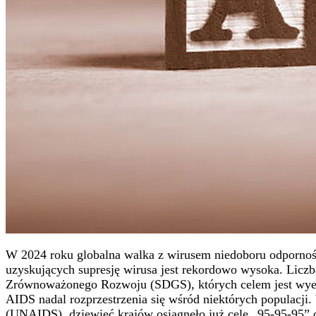
W 2024 roku globalna walka z wirusem niedoboru odpornośc
uzyskujących supresję wirusa jest rekordowo wysoka. Licz
Zrównoważonego Rozwoju (SDGS), których celem jest wyeli
AIDS nadal rozprzestrzenia się wśród niektórych popula
(UNAIDS), dziewięć krajów osiągnęło już cele „95-95-95” d