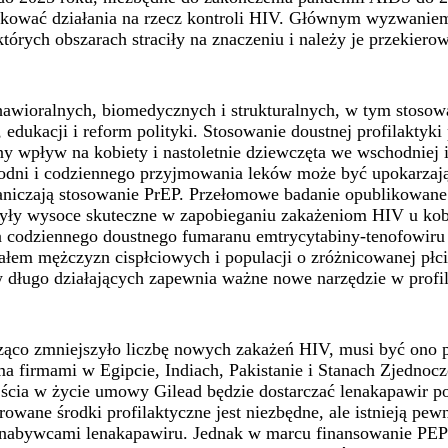
ikować działania na rzecz kontroli HIV. Głównym wyzwaniem
tórych obszarach straciły na znaczeniu i należy je przekiero
awioralnych, biomedycznych i strukturalnych, w tym stosowan
edukacji i reform polityki. Stosowanie doustnej profilaktyk
ny wpływ na kobiety i nastoletnie dziewczęta we wschodniej 
dni i codziennego przyjmowania leków może być upokarzająca
raniczają stosowanie PrEP. Przełomowe badanie opublikowan
 były wysoce skuteczne w zapobieganiu zakażeniom HIV u kob
ia codziennego doustnego fumaranu emtrycytabiny-tenofowir
ałem mężczyzn cispłciowych i populacji o zróżnicowanej płc
 długo działających zapewnia ważne nowe narzędzie w profi
acząco zmniejszyło liczbę nowych zakażeń HIV, musi być ono 
a firmami w Egipcie, Indiach, Pakistanie i Stanach Zjednoc
wejścia w życie umowy Gilead będzie dostarczać lenakapawir 
owane środki profilaktyczne jest niezbędne, ale istnieją pe
abywcami lenakapawiru. Jednak w marcu finansowanie PEPFA