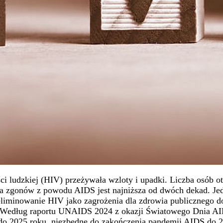
i ludzkiej (HIV) przeżywała wzloty i upadki. Liczba osób o
ba zgonów z powodu AIDS jest najniższa od dwóch dekad. Je
minowanie HIV jako zagrożenia dla zdrowia publicznego do 
cji. Według raportu UNAIDS 2024 z okazji Światowego Dnia
o 2025 roku, niezbędne do zakończenia pandemii AIDS do 203