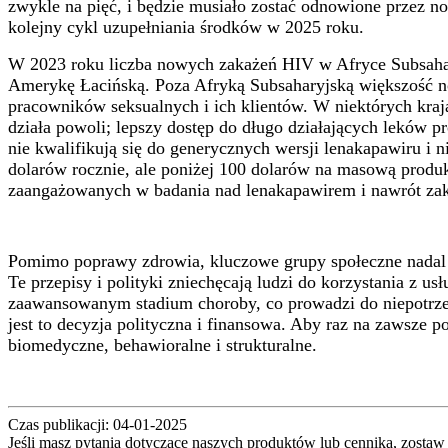
zwykle na pięć, i będzie musiało zostać odnowione przez
kolejny cykl uzupełniania środków w 2025 roku.
W 2023 roku liczba nowych zakażeń HIV w Afryce Subsahary
Amerykę Łacińską. Poza Afryką Subsaharyjską większość n
pracowników seksualnych i ich klientów. W niektórych kraj
działa powoli; lepszy dostęp do długo działających leków p
nie kwalifikują się do generycznych wersji lenakapawiru i
dolarów rocznie, ale poniżej 100 dolarów na masową produ
zaangażowanych w badania nad lenakapawirem i nawrót zak
Pomimo poprawy zdrowia, kluczowe grupy społeczne nadal bo
Te przepisy i polityki zniechęcają ludzi do korzystania z 
zaawansowanym stadium choroby, co prowadzi do niepotrze
jest to decyzja polityczna i finansowa. Aby raz na zawsze
biomedyczne, behawioralne i strukturalne.
Czas publikacji: 04-01-2025
Jeśli masz pytania dotyczące naszych produktów lub cennika, zostaw