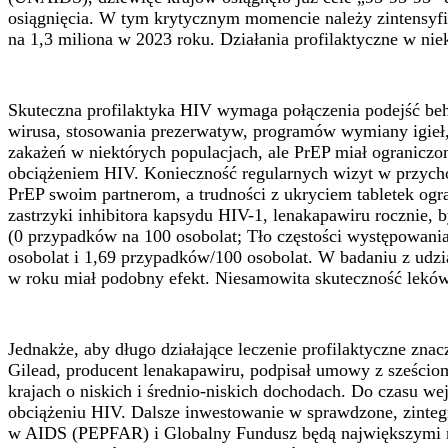
osiągnięcia. W tym krytycznym momencie należy zintensyf
na 1,3 miliona w 2023 roku. Działania profilaktyczne w niek
Skuteczna profilaktyka HIV wymaga połączenia podejść beh
wirusa, stosowania prezerwatyw, programów wymiany igieł, 
zakażeń w niektórych populacjach, ale PrEP miał ograniczo
obciążeniem HIV. Konieczność regularnych wizyt w przycho
PrEP swoim partnerom, a trudności z ukryciem tabletek og
zastrzyki inhibitora kapsydu HIV-1, lenakapawiru rocznie,
(0 przypadków na 100 osobolat; Tło częstości występowan
osobolat i 1,69 przypadków/100 osobolat. W badaniu z udzi
w roku miał podobny efekt. Niesamowita skuteczność leków
Jednakże, aby długo działające leczenie profilaktyczne zn
Gilead, producent lenakapawiru, podpisał umowy z sześciom
krajach o niskich i średnio-niskich dochodach. Do czasu 
obciążeniu HIV. Dalsze inwestowanie w sprawdzone, zintegr
w AIDS (PEPFAR) i Globalny Fundusz będą największymi n