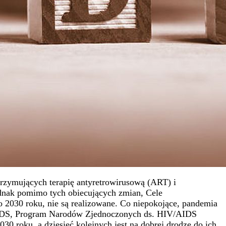
trzymujących terapię antyretrowirusową (ART) i
dnak pomimo tych obiecujących zmian, Cele
2030 roku, nie są realizowane. Co niepokojące, pandemia
 AIDS, Program Narodów Zjednoczonych ds. HIV/AIDS
0 roku, a dziesięć kolejnych jest na dobrej drodze do ich