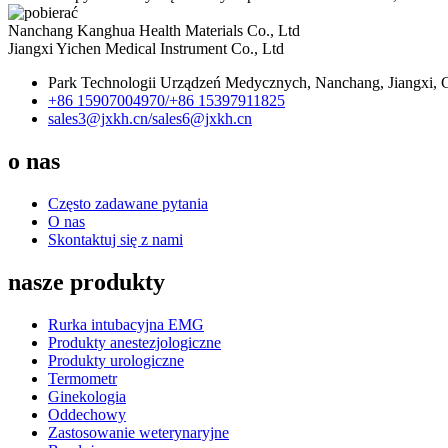
Nanchang Kanghua Health Materials Co., Ltd
Jiangxi Yichen Medical Instrument Co., Ltd
Park Technologii Urządzeń Medycznych, Nanchang, Jiangxi, 
+86 15907004970/
+86 15397911825
sales3@jxkh.cn/
sales6@jxkh.cn
o nas
Często zadawane pytania
O nas
Skontaktuj się z nami
nasze produkty
Rurka intubacyjna EMG
Produkty anestezjologiczne
Produkty urologiczne
Termometr
Ginekologia
Oddechowy
Zastosowanie weterynaryjne