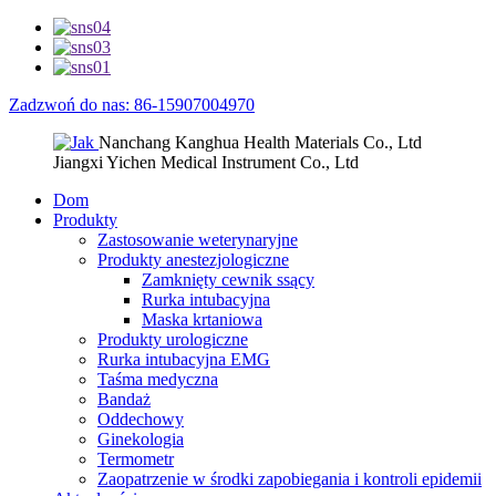
Zadzwoń do nas: 86-15907004970
Nanchang Kanghua Health Materials Co., Ltd
Jiangxi Yichen Medical Instrument Co., Ltd
Dom
Produkty
Zastosowanie weterynaryjne
Produkty anestezjologiczne
Zamknięty cewnik ssący
Rurka intubacyjna
Maska krtaniowa
Produkty urologiczne
Rurka intubacyjna EMG
Taśma medyczna
Bandaż
Oddechowy
Ginekologia
Termometr
Zaopatrzenie w środki zapobiegania i kontroli epidemii