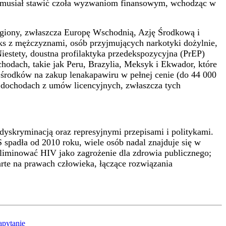
ie musiał stawić czoła wyzwaniom finansowym, wchodząc w
egiony, zwłaszcza Europę Wschodnią, Azję Środkową i
s z mężczyznami, osób przyjmujących narkotyki dożylnie,
iestety, doustna profilaktyka przedekspozycyjna (PrEP)
chodach, takie jak Peru, Brazylia, Meksyk i Ekwador, które
ą środków na zakup lenakapawiru w pełnej cenie (do 44 000
h dochodach z umów licencyjnych, zwłaszcza tych
yskryminacją oraz represyjnymi przepisami i politykami.
 spadła od 2010 roku, wiele osób nadal znajduje się w
iminować HIV jako zagrożenie dla zdrowia publicznego;
arte na prawach człowieka, łączące rozwiązania
apytanie