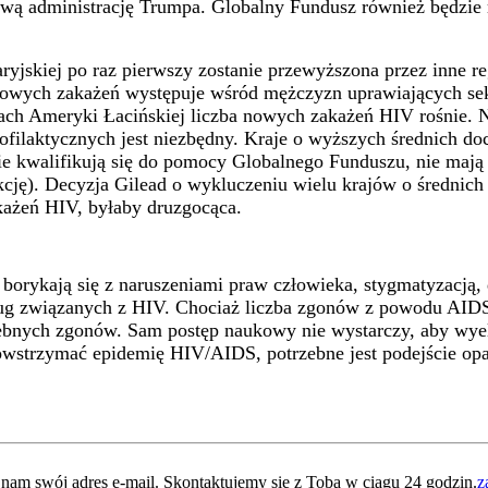
 nową administrację Trumpa. Globalny Fundusz również będz
jskiej po raz pierwszy zostanie przewyższona przez inne r
owych zakażeń występuje wśród mężczyzn uprawiających sek
ach Ameryki Łacińskiej liczba nowych zakażeń HIV rośnie. N
rofilaktycznych jest niezbędny. Kraje o wyższych średnich do
 nie kwalifikują się do pomocy Globalnego Funduszu, nie maj
kcję). Decyzja Gilead o wykluczeniu wielu krajów o średnic
ażeń HIV, byłaby druzgocąca.
rykają się z naruszeniami praw człowieka, stygmatyzacją, d
usług związanych z HIV. Chociaż liczba zgonów z powodu AIDS
bnych zgonów. Sam postęp naukowy nie wystarczy, aby wyel
 powstrzymać epidemię HIV/AIDS, potrzebne jest podejście op
 nam swój adres e-mail. Skontaktujemy się z Tobą w ciągu 24 godzin.
z