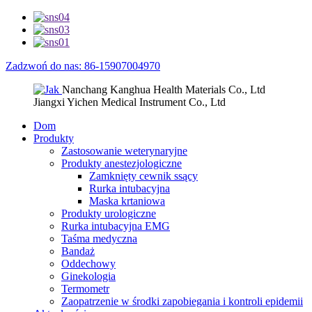
Zadzwoń do nas: 86-15907004970
Nanchang Kanghua Health Materials Co., Ltd
Jiangxi Yichen Medical Instrument Co., Ltd
Dom
Produkty
Zastosowanie weterynaryjne
Produkty anestezjologiczne
Zamknięty cewnik ssący
Rurka intubacyjna
Maska krtaniowa
Produkty urologiczne
Rurka intubacyjna EMG
Taśma medyczna
Bandaż
Oddechowy
Ginekologia
Termometr
Zaopatrzenie w środki zapobiegania i kontroli epidemii