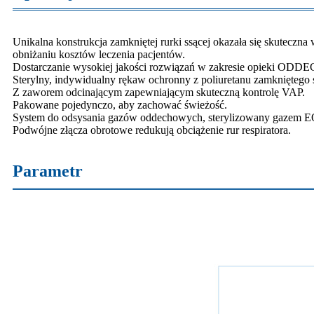
Unikalna konstrukcja zamkniętej rurki ssącej okazała się skuteczn
obniżaniu kosztów leczenia pacjentów.
Dostarczanie wysokiej jakości rozwiązań w zakresie opieki OD
Sterylny, indywidualny rękaw ochronny z poliuretanu zamknięteg
Z zaworem odcinającym zapewniającym skuteczną kontrolę VAP.
Pakowane pojedynczo, aby zachować świeżość.
System do odsysania gazów oddechowych, sterylizowany gazem EO,
Podwójne złącza obrotowe redukują obciążenie rur respiratora.
Parametr