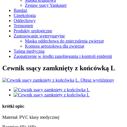
Maska krtaniowa
Zestaw ssący Yankauer
Bandaż
Ginekologia
Oddechowy
Termometr
Produkty urologiczne
Zastosowanie weterynaryjne
Maska oddechowa do znieczulenia zwierząt
Komora aerozolowa dla zwierząt
Taśma medyczna
Zaopatrzenie w środki zapobiegania i kontroli epidemii
Cewnik ssący zamknięty z końcówką L
krótki opis:
Materiał: PVC klasy medycznej
Rozmiar: 6Fr-16Fr