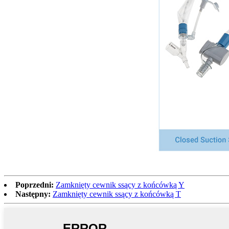
Poprzedni:
Zamknięty cewnik ssący z końcówką Y
Następny:
Zamknięty cewnik ssący z końcówką T