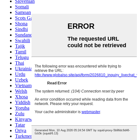
Slovenian
Somali
Samoan
Scots Gaelic
Shona
Sindhi
Sundanese
Swahili
Tajik
Tamil
Telugu
Thai
Ukrainian
Urdu
Uzbek
Vietnamese
Welsh
Xhosa
Yiddish
Yoruba
Zulu
Kinyarwanda
Tatar
Oriya
Turkmen