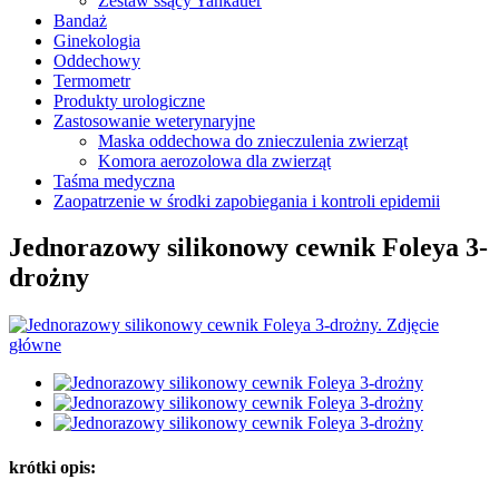
Zestaw ssący Yankauer
Bandaż
Ginekologia
Oddechowy
Termometr
Produkty urologiczne
Zastosowanie weterynaryjne
Maska oddechowa do znieczulenia zwierząt
Komora aerozolowa dla zwierząt
Taśma medyczna
Zaopatrzenie w środki zapobiegania i kontroli epidemii
Jednorazowy silikonowy cewnik Foleya 3-
drożny
krótki opis: