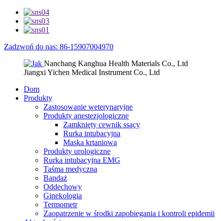
Zadzwoń do nas: 86-15907004970
Nanchang Kanghua Health Materials Co., Ltd
Jiangxi Yichen Medical Instrument Co., Ltd
Dom
Produkty
Zastosowanie weterynaryjne
Produkty anestezjologiczne
Zamknięty cewnik ssący
Rurka intubacyjna
Maska krtaniowa
Produkty urologiczne
Rurka intubacyjna EMG
Taśma medyczna
Bandaż
Oddechowy
Ginekologia
Termometr
Zaopatrzenie w środki zapobiegania i kontroli epidemii