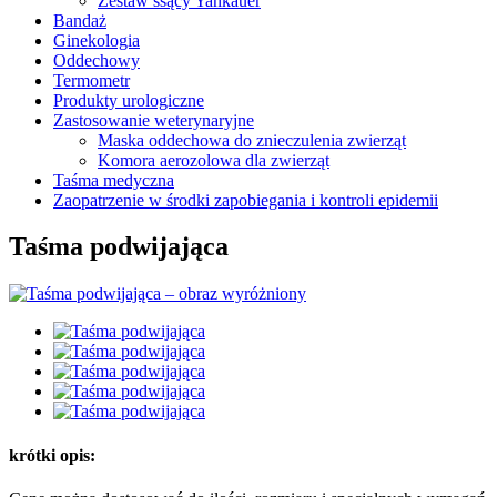
Zestaw ssący Yankauer
Bandaż
Ginekologia
Oddechowy
Termometr
Produkty urologiczne
Zastosowanie weterynaryjne
Maska oddechowa do znieczulenia zwierząt
Komora aerozolowa dla zwierząt
Taśma medyczna
Zaopatrzenie w środki zapobiegania i kontroli epidemii
Taśma podwijająca
krótki opis: