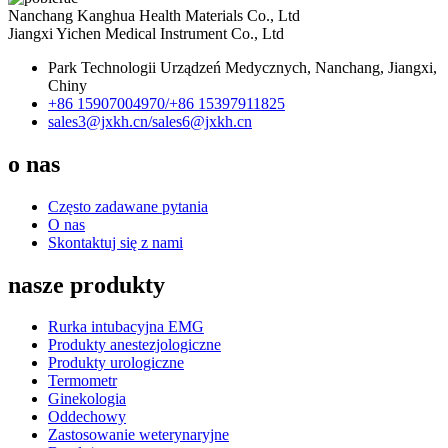
Nanchang Kanghua Health Materials Co., Ltd
Jiangxi Yichen Medical Instrument Co., Ltd
Park Technologii Urządzeń Medycznych, Nanchang, Jiangxi,
Chiny
+86 15907004970/
+86 15397911825
sales3@jxkh.cn/
sales6@jxkh.cn
o nas
Często zadawane pytania
O nas
Skontaktuj się z nami
nasze produkty
Rurka intubacyjna EMG
Produkty anestezjologiczne
Produkty urologiczne
Termometr
Ginekologia
Oddechowy
Zastosowanie weterynaryjne