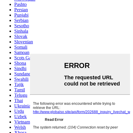
Pashto
Persian
Punjabi
Serbian
Sesotho
Sinhala
Slovak
Slovenian
Somali
Samoan
Scots Gaelic
Shona
Sindhi
Sundanese
Swahili
Tajik
Tamil
Telugu
Thai
Ukrainian
Urdu
Uzbek
Vietnamese
Welsh
Xhosa