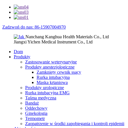
Zadzwoń do nas: 86-15907004970
Nanchang Kanghua Health Materials Co., Ltd
Jiangxi Yichen Medical Instrument Co., Ltd
Dom
Produkty
Zastosowanie weterynaryjne
Produkty anestezjologiczne
Zamknięty cewnik ssący
Rurka intubacyjna
Maska krtaniowa
Produkty urologiczne
Rurka intubacyjna EMG
Taśma medyczna
Bandaż
Oddechowy
Ginekologia
Termometr
Zaopatrzenie w środki zapobiegania i kontroli epidemii