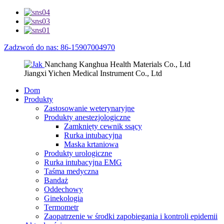
Zadzwoń do nas: 86-15907004970
Nanchang Kanghua Health Materials Co., Ltd
Jiangxi Yichen Medical Instrument Co., Ltd
Dom
Produkty
Zastosowanie weterynaryjne
Produkty anestezjologiczne
Zamknięty cewnik ssący
Rurka intubacyjna
Maska krtaniowa
Produkty urologiczne
Rurka intubacyjna EMG
Taśma medyczna
Bandaż
Oddechowy
Ginekologia
Termometr
Zaopatrzenie w środki zapobiegania i kontroli epidemii