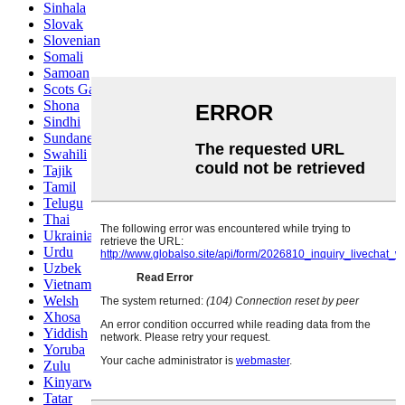
Sinhala
Slovak
Slovenian
Somali
Samoan
Scots Gaelic
Shona
Sindhi
Sundanese
Swahili
Tajik
Tamil
Telugu
Thai
Ukrainian
Urdu
Uzbek
Vietnamese
Welsh
Xhosa
Yiddish
Yoruba
Zulu
Kinyarwanda
Tatar