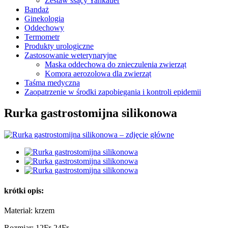
Zestaw ssący Yankauer
Bandaż
Ginekologia
Oddechowy
Termometr
Produkty urologiczne
Zastosowanie weterynaryjne
Maska oddechowa do znieczulenia zwierząt
Komora aerozolowa dla zwierząt
Taśma medyczna
Zaopatrzenie w środki zapobiegania i kontroli epidemii
Rurka gastrostomijna silikonowa
krótki opis:
Materiał: krzem
Rozmiar: 12Fr-24Fr