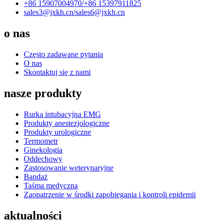
+86 15907004970/
+86 15397911825
sales3@jxkh.cn/
sales6@jxkh.cn
o nas
Często zadawane pytania
O nas
Skontaktuj się z nami
nasze produkty
Rurka intubacyjna EMG
Produkty anestezjologiczne
Produkty urologiczne
Termometr
Ginekologia
Oddechowy
Zastosowanie weterynaryjne
Bandaż
Taśma medyczna
Zaopatrzenie w środki zapobiegania i kontroli epidemii
aktualności