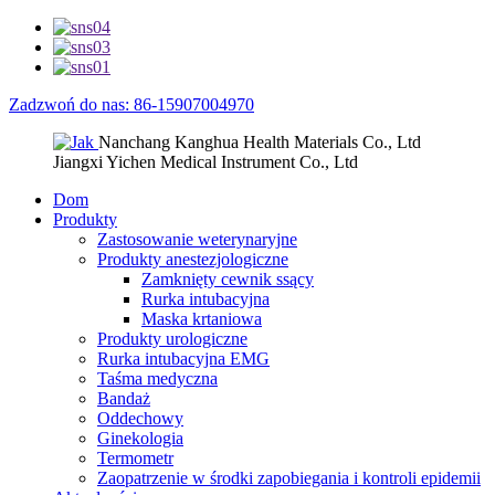
Zadzwoń do nas: 86-15907004970
Nanchang Kanghua Health Materials Co., Ltd
Jiangxi Yichen Medical Instrument Co., Ltd
Dom
Produkty
Zastosowanie weterynaryjne
Produkty anestezjologiczne
Zamknięty cewnik ssący
Rurka intubacyjna
Maska krtaniowa
Produkty urologiczne
Rurka intubacyjna EMG
Taśma medyczna
Bandaż
Oddechowy
Ginekologia
Termometr
Zaopatrzenie w środki zapobiegania i kontroli epidemii