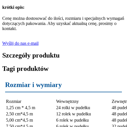
krótki opis:
Cenę można dostosować do ilości, rozmiaru i specjalnych wymagań
dotyczących pakowania. Aby uzyskać aktualną cenę, prosimy o
kontakt.
Wyślij do nas e-mail
Szczegóły produktu
Tagi produktów
Rozmiar i wymiary
Rozmiar
Wewnętrzny
Zewnętr
1,25 cm * 4,5 m
24 rolki w pudełku
48 pudeł
2,50 cm*4,5 m
12 rolek w pudełku
48 pudeł
5,00 cm*4,5 m
6 rolek w pudełku
48 pudeł
7,50 cm*4,5 m
6 rolek w pudełku
32 pudeł