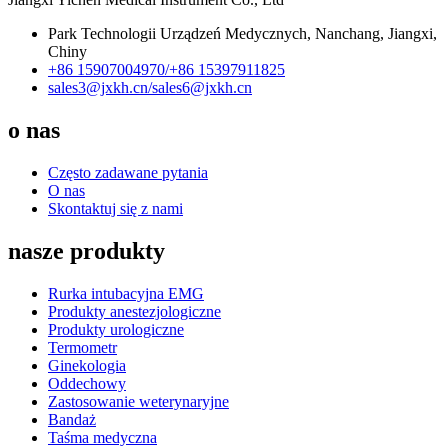
Park Technologii Urządzeń Medycznych, Nanchang, Jiangxi,
Chiny
+86 15907004970/
+86 15397911825
sales3@jxkh.cn/
sales6@jxkh.cn
o nas
Często zadawane pytania
O nas
Skontaktuj się z nami
nasze produkty
Rurka intubacyjna EMG
Produkty anestezjologiczne
Produkty urologiczne
Termometr
Ginekologia
Oddechowy
Zastosowanie weterynaryjne
Bandaż
Taśma medyczna