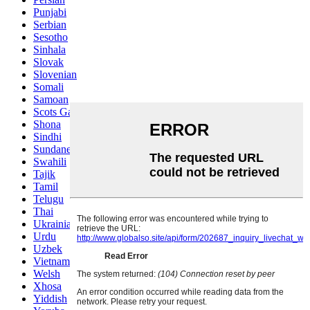
Punjabi
Serbian
Sesotho
Sinhala
Slovak
Slovenian
Somali
Samoan
Scots Gaelic
Shona
Sindhi
Sundanese
Swahili
Tajik
Tamil
Telugu
Thai
Ukrainian
Urdu
Uzbek
Vietnamese
Welsh
Xhosa
Yiddish