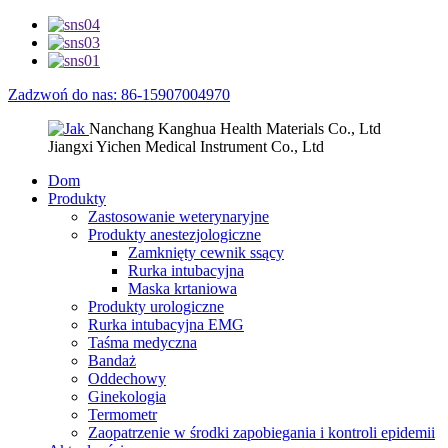
Zadzwoń do nas: 86-15907004970
Nanchang Kanghua Health Materials Co., Ltd
Jiangxi Yichen Medical Instrument Co., Ltd
Dom
Produkty
Zastosowanie weterynaryjne
Produkty anestezjologiczne
Zamknięty cewnik ssący
Rurka intubacyjna
Maska krtaniowa
Produkty urologiczne
Rurka intubacyjna EMG
Taśma medyczna
Bandaż
Oddechowy
Ginekologia
Termometr
Zaopatrzenie w środki zapobiegania i kontroli epidemii