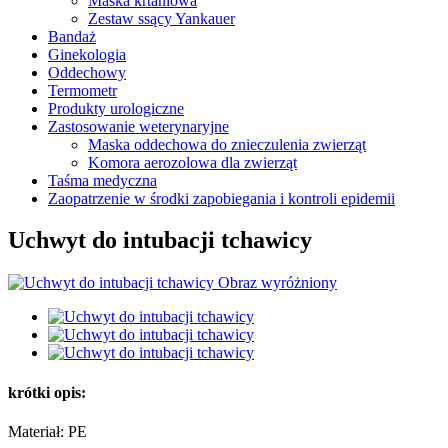
Maska krtaniowa
Zestaw ssący Yankauer
Bandaż
Ginekologia
Oddechowy
Termometr
Produkty urologiczne
Zastosowanie weterynaryjne
Maska oddechowa do znieczulenia zwierząt
Komora aerozolowa dla zwierząt
Taśma medyczna
Zaopatrzenie w środki zapobiegania i kontroli epidemii
Uchwyt do intubacji tchawicy
krótki opis:
Materiał: PE