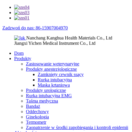
Zadzwoń do nas: 86-15907004970
Nanchang Kanghua Health Materials Co., Ltd
Jiangxi Yichen Medical Instrument Co., Ltd
Dom
Produkty
Zastosowanie weterynaryjne
Produkty anestezjologiczne
Zamknięty cewnik ssący
Rurka intubacyjna
Maska krtaniowa
Produkty urologiczne
Rurka intubacyjna EMG
Taśma medyczna
Bandaż
Oddechowy
Ginekologia
Termometr
Zaopatrzenie w środki zapobiegania i kontroli epidemii