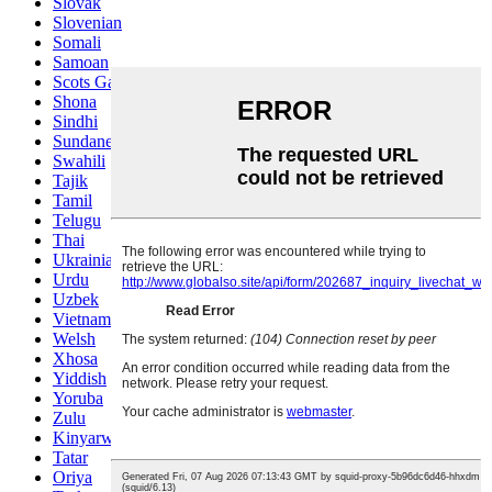
Slovak
Slovenian
Somali
Samoan
Scots Gaelic
Shona
Sindhi
Sundanese
Swahili
Tajik
Tamil
Telugu
Thai
Ukrainian
Urdu
Uzbek
Vietnamese
Welsh
Xhosa
Yiddish
Yoruba
Zulu
Kinyarwanda
Tatar
Oriya