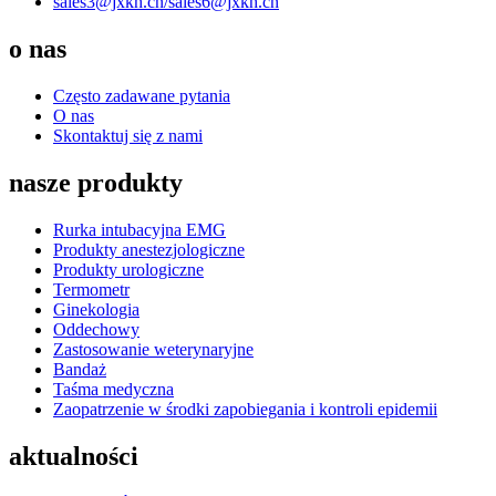
sales3@jxkh.cn/
sales6@jxkh.cn
o nas
Często zadawane pytania
O nas
Skontaktuj się z nami
nasze produkty
Rurka intubacyjna EMG
Produkty anestezjologiczne
Produkty urologiczne
Termometr
Ginekologia
Oddechowy
Zastosowanie weterynaryjne
Bandaż
Taśma medyczna
Zaopatrzenie w środki zapobiegania i kontroli epidemii
aktualności